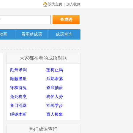
设为主页
加入收藏
|
动画
看图猜成语
成语查询
大家都在看的成语对联
刻舟求剑
望梅止渴
顺藤摸瓜
瓜熟蒂落
守株待兔
釜底抽薪
兔死狗烹
狗仗人势
鱼目混珠
邯郸学步
绳锯木断
盲人摸象
热门成语查询