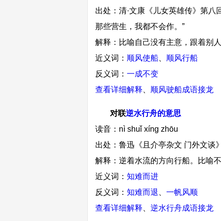
出处：清·文康《儿女英雄传》第八
那些营生，我都不会作。”
解释：比喻自己没有主意，跟着别
近义词：
顺风使船
、
顺风行船
反义词：
一成不变
查看详细解释
、
顺风驶船成语接龙
对联
逆水行舟的意思
读音：nì shuǐ xíng zhōu
出处：鲁迅《且介亭杂文 门外文谈
解释：逆着水流的方向行船。比喻
近义词：
知难而进
反义词：
知难而退
、
一帆风顺
查看详细解释
、
逆水行舟成语接龙