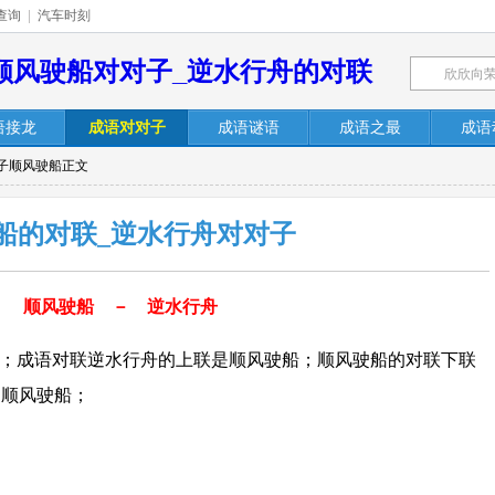
查询
|
汽车时刻
顺风驶船对对子_逆水行舟的对联
语接龙
成语对对子
成语谜语
成语之最
成语
对子顺风驶船正文
船的对联_逆水行舟对对子
顺风驶船 － 逆水行舟
；成语对联逆水行舟的上联是顺风驶船；顺风驶船的对联下联
是顺风驶船；