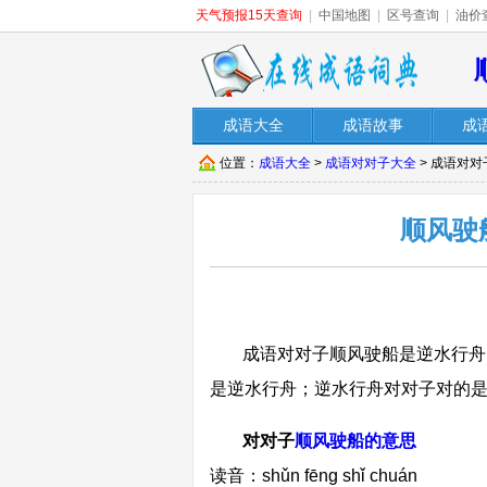
天气预报15天查询
|
中国地图
|
区号查询
|
油价
成语大全
成语故事
成
位置：
成语大全
>
成语对对子大全
> 成语对
顺风驶
成语对对子顺风驶船是逆水行舟
是逆水行舟；逆水行舟对对子对的
对对子
顺风驶船的意思
读音：shǔn fēng shǐ chuán