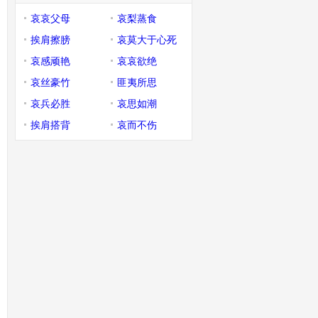
哀哀父母
哀梨蒸食
挨肩擦膀
哀莫大于心死
哀感顽艳
哀哀欲绝
哀丝豪竹
匪夷所思
哀兵必胜
哀思如潮
挨肩搭背
哀而不伤