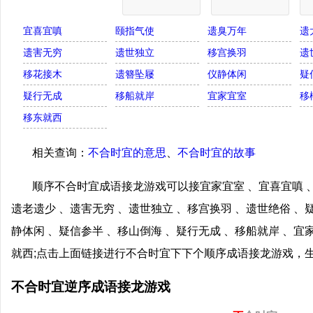
宜喜宜嗔
颐指气使
遗臭万年
遗
遗害无穷
遗世独立
移宫换羽
遗
移花接木
遗簪坠屦
仪静体闲
疑
疑行无成
移船就岸
宜家宜室
移
移东就西
相关查询：
不合时宜的意思
、
不合时宜的故事
顺序不合时宜成语接龙游戏可以接宜家宜室 、宜喜宜嗔 、
遗老遗少 、遗害无穷 、遗世独立 、移宫换羽 、遗世绝俗 、
静体闲 、疑信参半 、移山倒海 、疑行无成 、移船就岸 、宜
就西;点击上面链接进行不合时宜下下个顺序成语接龙游戏，
不合时宜逆序成语接龙游戏