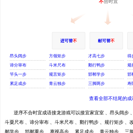
不
合时宜
进可替
不
献可替
不
昂头阔步
方领矩步
才高七步
得
谛分审布
斗米尺布
鹅行鸭步
规
竿头一步
规言矩步
邯郸学步
邯
累足成步
青云独步
三脚两步
寿
查看全部不结尾的成
逆序不合时宜成语接龙游戏可以接宜家宜室 、昂头阔步 、
斗粟尺布 、谛分审布 、斗米尺布 、鹅行鸭步 、规行矩步 、
郸学步 、邯郸重步 、蹇视高步 、累足成步 、青云独步 、三