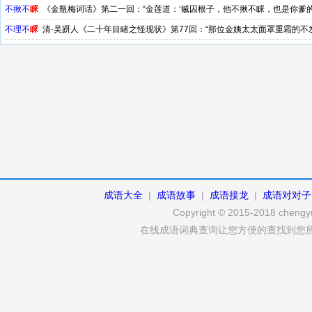
不揪不
睬
《金瓶梅词话》第二一回：“金莲道：‘贼囚根子，他不揪不睬，也是你爹的
不理不
睬
清·吴趼人《二十年目睹之怪现状》第77回：“那位金姨太太面罩重霜的不
成语大全
|
成语故事
|
成语接龙
|
成语对对子
Copyright © 2015-2018 chengyu
在线成语词典查询让您方便的查找到您