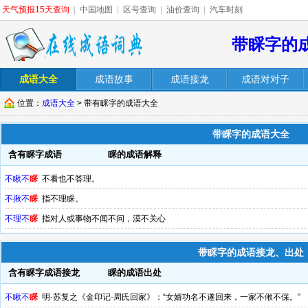
天气预报15天查询
|
中国地图
|
区号查询
|
油价查询
|
汽车时刻
带睬字的
成语大全
成语故事
成语接龙
成语对对子
位置：
成语大全
> 带有睬字的成语大全
带睬字的成语大全
含有睬字成语
睬的成语解释
不瞅不
睬
不看也不答理。
不揪不
睬
指不理睬。
不理不
睬
指对人或事物不闻不问，漠不关心
带睬字的成语接龙、出处
含有睬字成语接龙
睬的成语出处
不瞅不
睬
明·苏复之《金印记·周氏回家》：“女婿功名不遂回来，一家不偢不倸。”