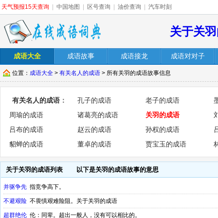
天气预报15天查询
|
中国地图
|
区号查询
|
油价查询
|
汽车时刻
关于关羽
成语大全
成语故事
成语接龙
成语对对子
位置：
成语大全
>
有关名人的成语
> 所有关羽的成语故事信息
有关名人的成语
：
孔子的成语
老子的成语
周瑜的成语
诸葛亮的成语
关羽的成语
吕布的成语
赵云的成语
孙权的成语
貂蝉的成语
董卓的成语
贾宝玉的成语
关于关羽的成语列表
以下是关羽的成语故事的意思
并驱争先
指竞争高下。
不避艰险
不畏惧艰难险阻。关于关羽的成语
超群绝伦
伦：同辈。超出一般人，没有可以相比的。