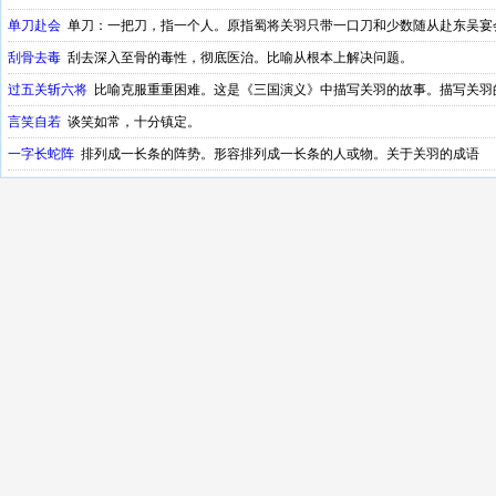
单刀赴会
单刀：一把刀，指一个人。原指蜀将关羽只带一口刀和少数随从赴东吴宴
胆识之意。关羽的成语故事
刮骨去毒
刮去深入至骨的毒性，彻底医治。比喻从根本上解决问题。
过五关斩六将
比喻克服重重困难。这是《三国演义》中描写关羽的故事。描写关羽
言笑自若
谈笑如常，十分镇定。
一字长蛇阵
排列成一长条的阵势。形容排列成一长条的人或物。关于关羽的成语